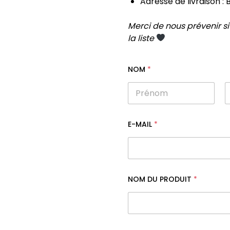
Adresse de livraison :
Merci de nous prévenir si
la liste
NOM
*
Prénom
N
D
E-MAIL
*
U
D
U
D
U
NOM DU PRODUIT
*