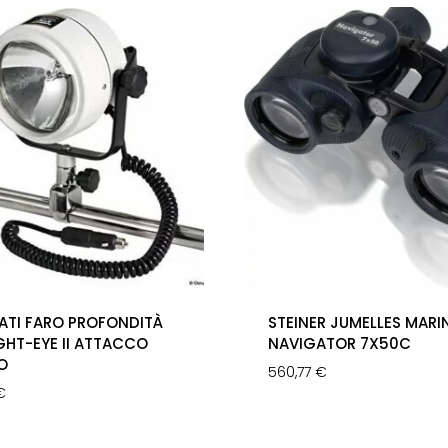
ATI FARO PROFONDITÀ
STEINER JUMELLES MARI
GHT-EYE II ATTACCO
NAVIGATOR 7X50C
O
560,77
€
€