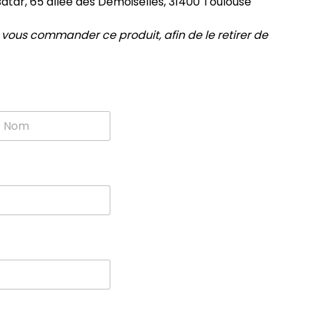
 Bátar, 65 allée des Demoiselles, 31400 Toulouse
 vous commander ce produit, afin de le retirer de
om