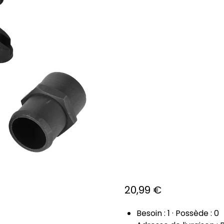
EAU
MAN
MEM
POU
BAT
GPH
20,99
€
Besoin : 1
·
Possède :
0