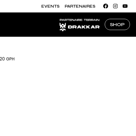
EVENTS
PARTENAIRES
SHOP
720 GPH
HTEU®,
FLO
PE À