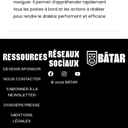
naviguer. Il permet d’appréhender rapidement
tous les postes à bord et les actions à réaliser
pour rendre le drakkar performant et efficace.
RÉSEAUX
RESSOURCES
SOCIAUX
DEVENIR SPONSOR
NOUS CONTACTER
© 2026 BÁTAR
S’ABONNER À LA
NEWSLETTER
DOSSIERS PRESSE
MENTIONS
LÉGALES