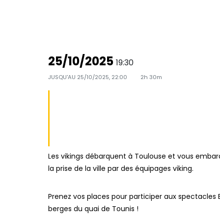
25/10/2025
19:30
JUSQU'AU
25/10/2025, 22:00
2h 30m
SPECTACLE - 
DÉBARQUENT À
OCTOBRE 202
Les vikings débarquent à Toulouse et vous embarq
la prise de la ville par des équipages viking.
Prenez vos places pour participer aux spectacles B
berges du quai de Tounis !