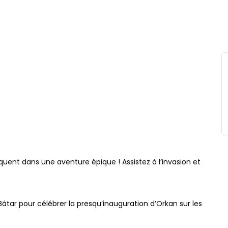
LES VIKINGS
 TOULOUSE | 25
5
uent dans une aventure épique ! Assistez à l’invasion et
átar pour célébrer la presqu’inauguration d’Orkan sur les